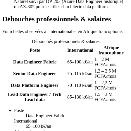
Naturel suivi par DP-203 (Azure Data Engineer historique)
ou AZ-305 pour les rôles d'architecte data platform.
Débouchés professionnels & salaires
Fourchettes observées à l'international et en Afrique francophone.
Débouchés professionnels & salaires
Afrique
Poste
International
francophone
1 – 2 M
Data Engineer Fabric
65–100 k€/an
FCFA/mois
1,2 – 2,5 M
Senior Data Engineer
75–115 k€/an
FCFA/mois
1 – 2,2 M
Data Platform Engineer
70–110 k€/an
FCFA/mois
Lead Data Engineer / Tech
1,5 – 3 M
85–130 k€/an
Lead data
FCFA/mois
Poste
Data Engineer Fabric
International
65–100 k€/an