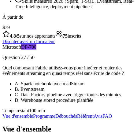
Skills measured 2026 : Spark, T-SQL, Eventstream, Real-
Time Intelligence, deployment pipelines
À partir de
$79
4.8
/5
sur nos apprenants
75
inscrits
Discuter avec un formateur
Microsoft
DP-700
Question 27 / 50
Quel composant Fabric utilisez-vous pour ingérer et router des
événements streaming en quasi temps réel sans écrire de code ?
A
.
Spark notebook avec readStream
B
.
Eventstream
C
.
Data Factory pipeline avec trigger toutes les minutes
D
.
Warehouse stored procedure planifiée
Temps restant
100 min
Vue d'ensemble
Programme
Débouchés
Référent
Avis
FAQ
Vue d'ensemble