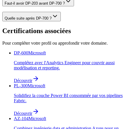
Faut-il avoir DP-203 avant DP-700 ?
Quelle suite après DP-700 ?
Certifications associées
Pour compléter votre profil ou approfondir votre domaine.
DP-600
Microsoft
Complétez avec l'Analytics Engineer pour couvrir aussi
modélisation et reporting.
Découvrir
PL-300
Microsoft
Solidifiez la couche Power BI consommée par vos pipelines
Fabric.
Découvrir
AZ-104
Microsoft
Combinez ingénierie data et administration Azure pour un