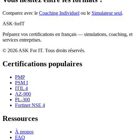
Comparez avec le
Coaching Individuel
ou le
Simulateur seul
.
ASK
·
for
IT
Préparez vos certifications en français — simulations, coaching, et
services entreprises.
© 2026 ASK For IT. Tous droits réservés.
Certifications populaires
PMP
PSM I
ITIL 4
AZ-900
PL-300
Fortinet NSE 4
Ressources
À propos
FAQ