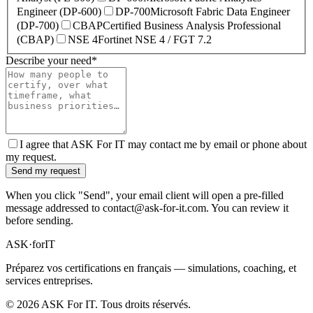
Engineer (DP-600)
DP-700
Microsoft Fabric Data Engineer
(DP-700)
CBAP
Certified Business Analysis Professional
(CBAP)
NSE 4
Fortinet NSE 4 / FGT 7.2
Describe your need
*
I agree that ASK For IT may contact me by email or phone about
my request.
Send my request
When you click "Send", your email client will open a pre-filled
message addressed to contact@ask-for-it.com. You can review it
before sending.
ASK
·
for
IT
Préparez vos certifications en français — simulations, coaching, et
services entreprises.
© 2026 ASK For IT. Tous droits réservés.