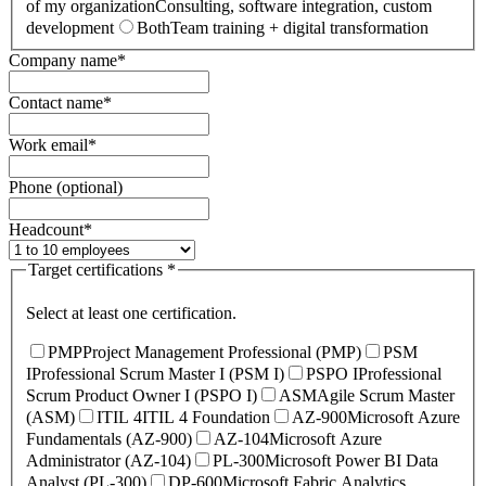
of my organization
Consulting, software integration, custom
development
Both
Team training + digital transformation
Company name
*
Contact name
*
Work email
*
Phone (optional)
Headcount
*
Target certifications
*
Select at least one certification.
PMP
Project Management Professional (PMP)
PSM
I
Professional Scrum Master I (PSM I)
PSPO I
Professional
Scrum Product Owner I (PSPO I)
ASM
Agile Scrum Master
(ASM)
ITIL 4
ITIL 4 Foundation
AZ-900
Microsoft Azure
Fundamentals (AZ-900)
AZ-104
Microsoft Azure
Administrator (AZ-104)
PL-300
Microsoft Power BI Data
Analyst (PL-300)
DP-600
Microsoft Fabric Analytics